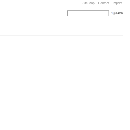
Site Map
Contact
Imprint
Search Site
Advanced Search…