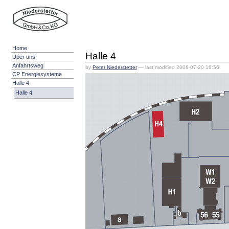
Skip
Skip
to
to
content.
navigation
Niederstetter
Grundstücksverwaltung
Home
Halle 4
GmbH & Co.
Über uns
Anfahrtsweg
KG
by
Peter Niederstetter
—
last modified
2006-07-20 16:56
CP Energiesysteme
Halle 4
Halle 4