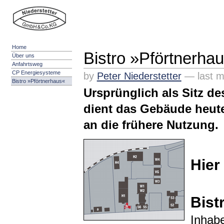
Skip
Skip
to
to
content.
navigation
Niederstetter
Grundstücksverwaltung
Home
Bistro »Pförtnerha
GmbH & Co.
Über uns
Anfahrtsweg
KG
CP Energiesysteme
by
Peter Niederstetter
—
last 
Bistro »Pförtnerhaus«
Ursprünglich als Sitz de
dient das Gebäude heute
an die frühere Nutzung.
Hier
Bist
Inhab