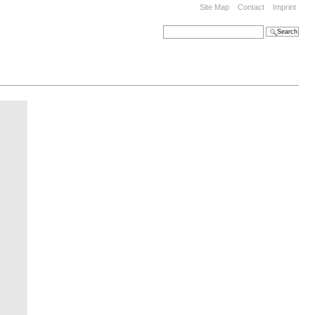
Site Map
Contact
Imprint
Search Site
Advanced Search…